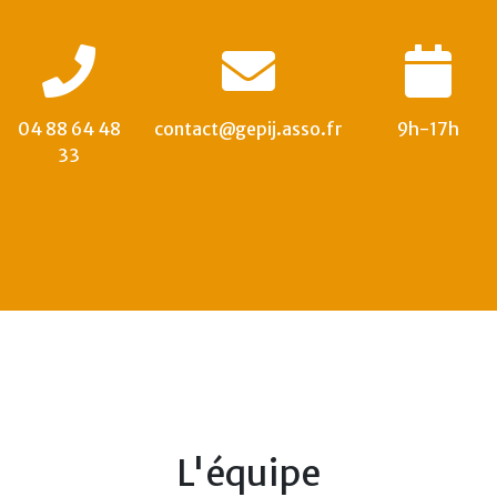
04 88 64 48
contact@gepij.asso.fr
9h-17h
33
L'équipe